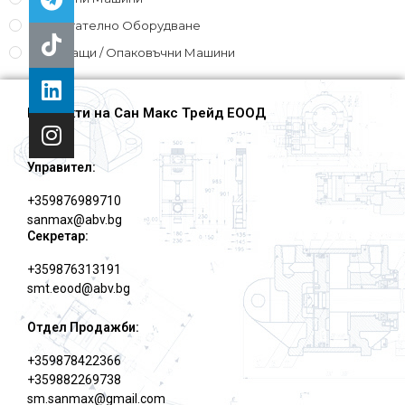
Спомагателно Оборудване
Фолиращи / Опаковъчни Машини
Контакти на Сан Макс Трейд ЕООД
Управител:
+359876989710
sanmax@abv.bg
Секретар:
+359876313191
smt.eood@abv.bg
Отдел Продажби:
+359878422366
+359882269738
sm.sanmax@gmail.com