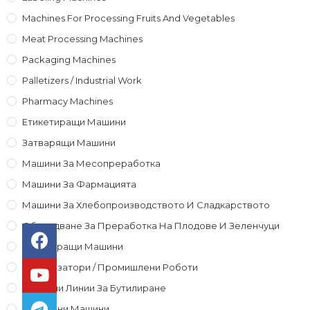
Machines For Processing Fruits And Vegetables
Meat Processing Machines
Packaging Machines
Palletizers / Industrial Work
Pharmacy Machines
Етикетиращи Машини
Затварящи Машини
Машини За Месопреработка
Машини За Фармацията
Машини За Хлебопроизводството И Сладкарството
Оборудване За Преработка На Плодове И Зеленчуци
Пакетиращи Машини
Палетизатори / Промишлени Роботи
Поточни Линии За Бутилиране
Пълначни Машини