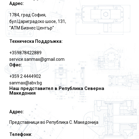
Адрес:
1784, град София,
бул.Цариградско шосе, 131,
"АТМ Бизнес Център"
Техническа Поддръжка:
+359878422889
service.sanmax@gmail.com
Офис:
+359 2 4444902
sanmax@abv.bg
Наш представител в Република Северна
Македония
Адрес:
Представници во Република С. Македониjа
Телефони: