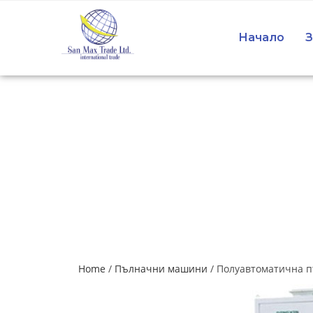
Начало
З
Home
/
Пълначни машини
/ Полуавтоматична п