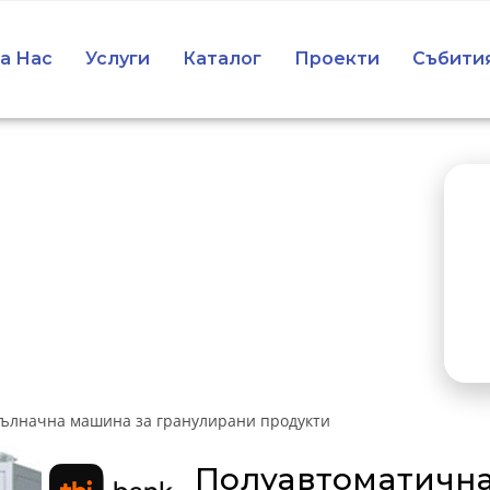
а Нас
Услуги
Каталог
Проекти
Събити
ълначна машина за гранулирани продукти
Полуавтоматична