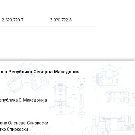
2.6?0.7?0.7
3.0?0.7?2.8
л в Република Северна Македония
епублика С. Македониjа
jана Оленева-Спиркоски
тко Спиркоски