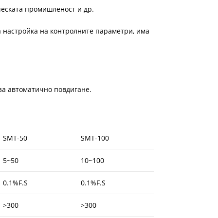
ческата промишленост и др.
а настройка на контролните параметри, има
а автоматично повдигане.
SMT-50
SMT-100
5~50
10~100
0.1%F.S
0.1%F.S
>300
>300