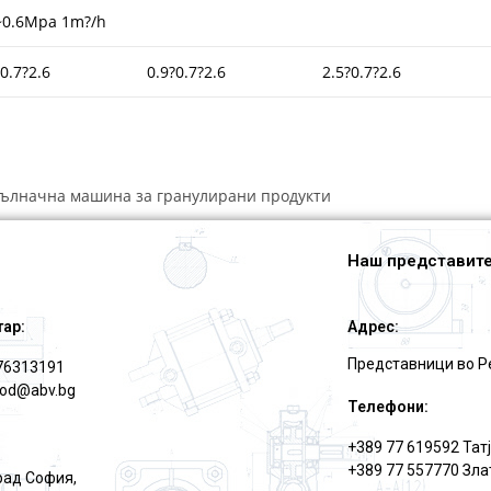
~0.6Mpa 1m?/h
?0.7?2.6
0.9?0.7?2.6
2.5?0.7?2.6
ълначна машина за гранулирани продукти
Наш представите
тар:
Адрес:
Представници во Р
76313191
ood@abv.bg
Телефони:
+389 77 619592 Тат
+389 77 557770 Зла
град София,