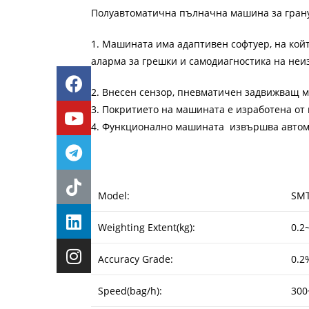
Полуавтоматична пълначна машина за грану
1. Машината има адаптивен софтуер, на кой
аларма за грешки и самодиагностика на неи
2. Внесен сензор, пневматичен задвижващ м
3. Покритието на машината е изработена от
4. Функционално машината извършва автома
Model:
SMT
Weighting Extent(kg):
0.2
Accuracy Grade:
0.2
Speed(bag/h):
300