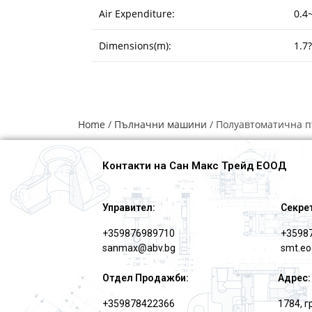
Air Expenditure:
0.4
Dimensions(m):
1.7
Home
/
Пълначни машини
/ Полуавтоматична п
Контакти на Сан Макс Трейд ЕООД
Управител:
Секре
+359876989710
+3598
sanmax@abv.bg
smt.e
Отдел Продажби:
Адрес:
+359878422366
1784, 