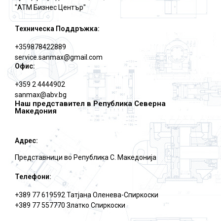
"АТМ Бизнес Център"
Техническа Поддръжка:
+359878422889
service.sanmax@gmail.com
Офис:
+359 2 4444902
sanmax@abv.bg
Наш представител в Република Северна
Македония
Адрес:
Представници во Република С. Македониjа
Телефони:
+389 77 619592 Татjана Оленева-Спиркоски
+389 77 557770 Златко Спиркоски