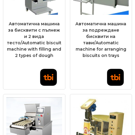
Автоматична машина
Автоматична машина
за бисквити с пълнеж
за подреждане
и 2 вида
бисквити на
тесто/Automatic biscuit
тави/Automatic
machine with filling and
machine for arranging
2 types of dough
biscuits on trays