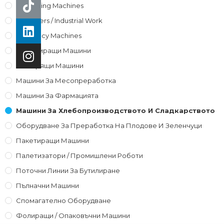
Packaging Machines
Palletizers / Industrial Work
Pharmacy Machines
Етикетиращи Машини
Затварящи Машини
Машини За Месопреработка
Машини За Фармацията
Машини За Хлебопроизводството И Сладкарството
Оборудване За Преработка На Плодове И Зеленчуци
Пакетиращи Машини
Палетизатори / Промишлени Роботи
Поточни Линии За Бутилиране
Пълначни Машини
Спомагателно Оборудване
Фолиращи / Опаковъчни Машини