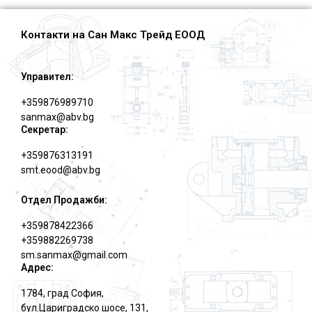
Контакти на Сан Макс Трейд ЕООД
Управител:
+359876989710
sanmax@abv.bg
Секретар:
+359876313191
smt.eood@abv.bg
Отдел Продажби:
+359878422366
+359882269738
sm.sanmax@gmail.com
Адрес:
1784, град София,
бул.Цариградско шосе, 131,