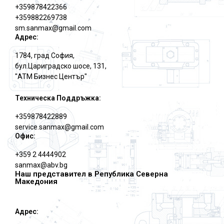
+359878422366
+359882269738
sm.sanmax@gmail.com
Адрес:
1784, град София,
бул.Цариградско шосе, 131,
"АТМ Бизнес Център"
Техническа Поддръжка:
+359878422889
service.sanmax@gmail.com
Офис:
+359 2 4444902
sanmax@abv.bg
Наш представител в Република Северна
Македония
Адрес: