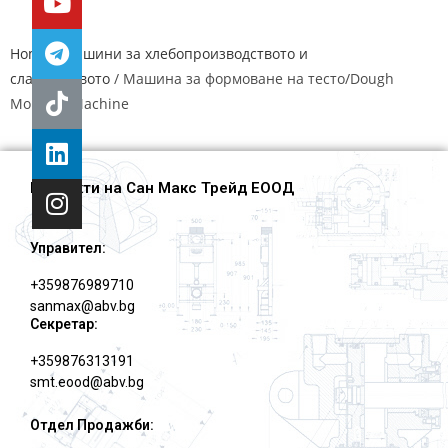
Home
/
Машини за хлебопроизводството и
сладкарството
/ Машина за формоване на тесто/Dough
Moulder Machine
Контакти на Сан Макс Трейд ЕООД
Управител:
+359876989710
sanmax@abv.bg
Секретар:
+359876313191
smt.eood@abv.bg
Отдел Продажби: