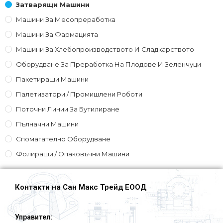
Затварящи Машини
Машини За Месопреработка
Машини За Фармацията
Машини За Хлебопроизводството И Сладкарството
Оборудване За Преработка На Плодове И Зеленчуци
Пакетиращи Машини
Палетизатори / Промишлени Роботи
Поточни Линии За Бутилиране
Пълначни Машини
Спомагателно Оборудване
Фолиращи / Опаковъчни Машини
Контакти на Сан Макс Трейд ЕООД
Управител: