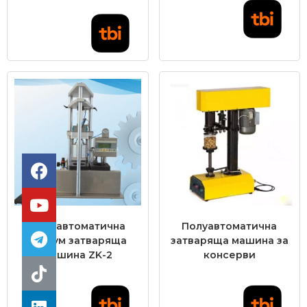
Полуавтоматична
Полуавтоматична
вакуум затваряща
затваряща машина за
машина ZK-2
консерви