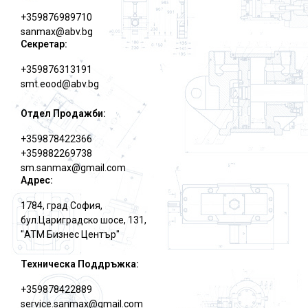
+359876989710
sanmax@abv.bg
Секретар:
+359876313191
smt.eood@abv.bg
Отдел Продажби:
+359878422366
+359882269738
sm.sanmax@gmail.com
Адрес:
1784, град София,
бул.Цариградско шосе, 131,
"АТМ Бизнес Център"
Техническа Поддръжка:
+359878422889
service.sanmax@gmail.com