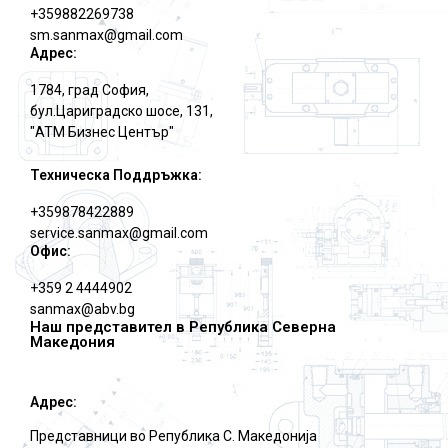
+359882269738
sm.sanmax@gmail.com
Адрес:
1784, град София,
бул.Цариградско шосе, 131,
"АТМ Бизнес Център"
Техническа Поддръжка:
+359878422889
service.sanmax@gmail.com
Офис:
+359 2 4444902
sanmax@abv.bg
Наш представител в Република Северна
Македония
Адрес:
Представници во Република С. Македониjа