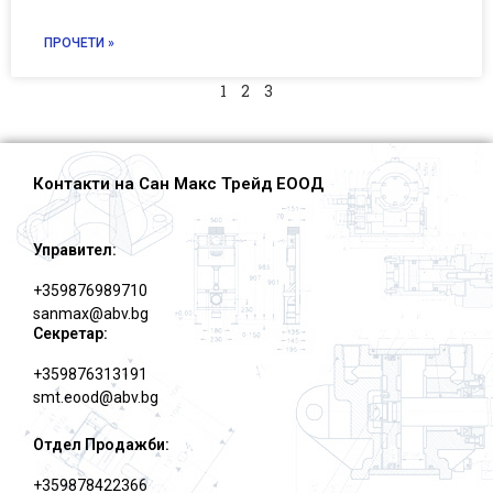
ПРОЧЕТИ »
1
2
3
Контакти на Сан Макс Трейд ЕООД
Управител:
+359876989710
sanmax@abv.bg
Секретар:
+359876313191
smt.eood@abv.bg
Отдел Продажби:
+359878422366