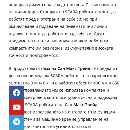
определя диаметъра, а ходът по оста Z – височината
на цилиндъра. Стандартно SCARA роботите могат да
работят пред и отстрани на себе си, но при
окабеляване и подаване на пневматични линии
отдолу, те могат да работят и зад себе си. Друго
предимство на този тип индустриални роботи са
компактните им размери и изключително високата
точност и повторяемост.
В продуктовата гама на
Сан Макс Трейд
се предлагат
две основни модела SCARA роботи – с товароносимост
съответно 3 кг и 6 кг и с работен обсег от 400 мм и 650
мм. За управлението им се използва компактен и
мощен контролер, който осигурява лесна и надеждна
работа. SCARA роботите на
Сан Макс Трейд
позволяват използването на интелигентни функции
като системи за машинно зрение, управление на
конвейери, контрол на усилието, както и