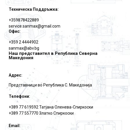
Техническа Поддръжка:
+359878422889
service.sanmax@gmail.com
Офис:
+359 2 4444902
sanmax@abv.bg
Наш представител в Република Северна
Македония
Адрес:
Представници во Република С. Македониjа
Телефони:
+389 77 619592 Татjана Оленева-Спиркоски
+389 77 557770 Златко Спиркоски
Email: