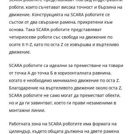
роботи, които съчетават висока точност и бързина на
движение. Конструкцията на SCARA роботите се
състои от два свързани рамена, прикрепени към
основа. Така SCARA роботите представляват
четириосеви роботи със свобода на движение по
осите X-Y-Z, като по оста Z се извършва и въртеливо
движение.
SCARA роботите са идеални за преместване на товари
от точка А до точка Б в хоризонталната равнина,
когато е необходимо минимално движение по оста Z.
Благодарение на въртеливото движение около оста Z,
SCARA роботите не само могат да преместват обекти,
но и да ги завинтват, което ги прави незаменими в
монтажни линии.
Работната зона на SCARA роботите има формата на
цилиндър, където общата дължина на двете рамена