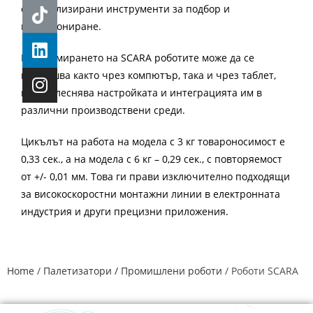
специализирани инструменти за подбор и
позициониране.
Програмирането на SCARA роботите може да се
извършва както чрез компютър, така и чрез таблет,
което улеснява настройката и интеграцията им в
различни производствени среди.
Цикълът на работа на модела с 3 кг товароносимост е
0,33 сек., а на модела с 6 кг – 0,29 сек., с повторяемост
от +/- 0,01 мм. Това ги прави изключително подходящи
за високоскоростни монтажни линии в електронната
индустрия и други прецизни приложения.
Home
/
Палетизатори / Промишлени роботи
/ Роботи SCARA