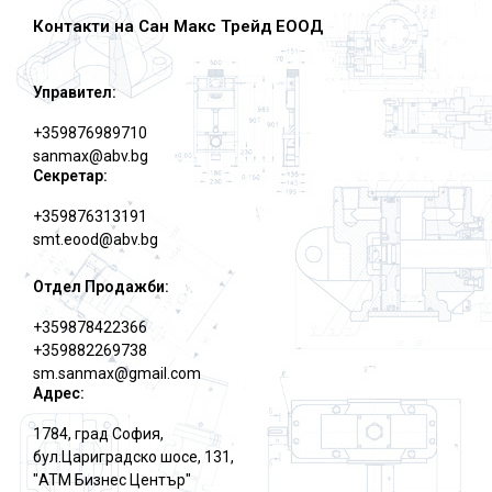
Контакти на Сан Макс Трейд ЕООД
Управител:
+359876989710
sanmax@abv.bg
Секретар:
+359876313191
smt.eood@abv.bg
Отдел Продажби:
+359878422366
+359882269738
sm.sanmax@gmail.com
Адрес:
1784, град София,
бул.Цариградско шосе, 131,
"АТМ Бизнес Център"