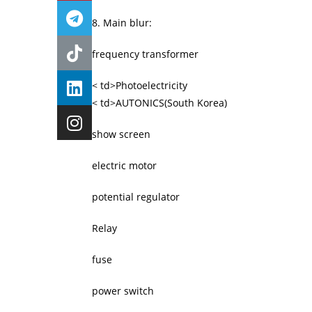
8. Main blur:
frequency transformer
< td>Photoelectricity
< td>AUTONICS(South Korea)
show screen
electric motor
potential regulator
Relay
fuse
power switch