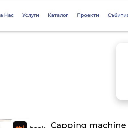
а Нас
Услуги
Каталог
Проекти
Събити
Capping machine