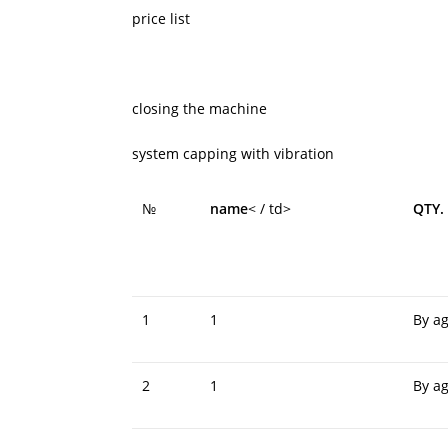
price list
closing the machine
system capping with vibration
№
name
< / td>
QTY.
1
1
By a
2
1
By a