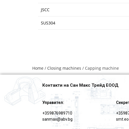
JSCC
SUS304
Home
/
Closing machines
/ Capping machine
Контакти на Сан Макс Трейд ЕООД
Управител:
Секре
+359876989710
+3598
sanmax@abv.bg
smt.e