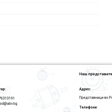
Наш представите
тар:
Адрес:
Представници во Р
76313191
ood@abv.bg
Телефони: