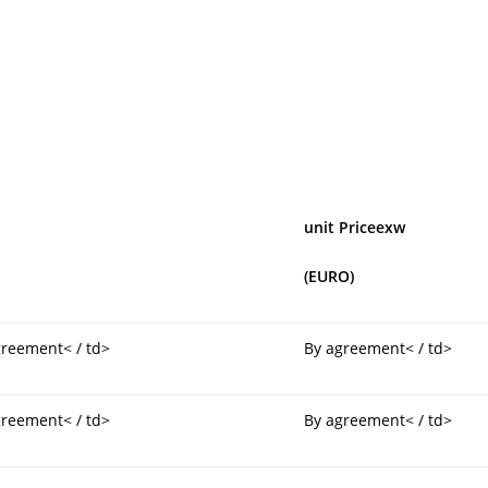
unit Priceexw
(EURO)
greement< / td>
By agreement< / td>
greement< / td>
By agreement< / td>