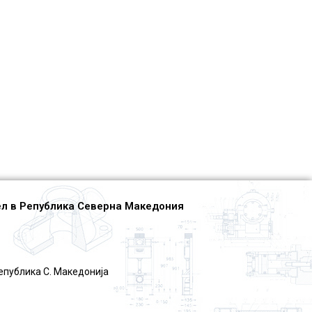
л в Република Северна Македония
епублика С. Македониjа