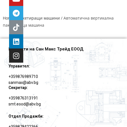
Home
/
Пакетиращи машини
/ Автоматична вертикална
пакетираща машина
Контакти на Сан Макс Трейд ЕООД
Управител:
+359876989710
sanmax@abv.bg
Секретар:
+359876313191
smt.eood@abv.bg
Отдел Продажби:
+359878422366