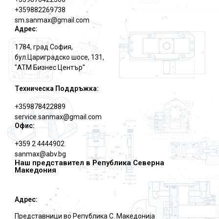
+359882269738
sm.sanmax@gmail.com
Адрес:
1784, град София,
бул.Цариградско шосе, 131,
"АТМ Бизнес Център"
Техническа Поддръжка:
+359878422889
service.sanmax@gmail.com
Офис:
+359 2 4444902
sanmax@abv.bg
Наш представител в Република Северна
Македония
Адрес:
Представници во Република С. Македониjа