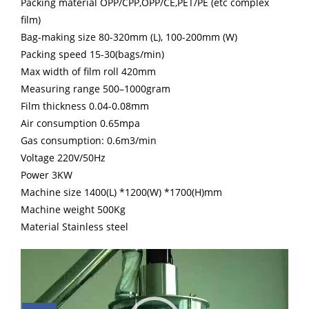
Packing material OPP/CPP,OPP/CE,PET/PE (etc complex
film)
Bag-making size 80-320mm (L), 100-200mm (W)
Packing speed 15-30(bags/min)
Max width of film roll 420mm
Measuring range 500–1000gram
Film thickness 0.04-0.08mm
Air consumption 0.65mpa
Gas consumption: 0.6m3/min
Voltage 220V/50Hz
Power 3KW
Machine size 1400(L) *1200(W) *1700(H)mm
Machine weight 500Kg
Material Stainless steel
Video
Player