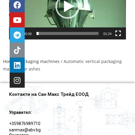
00:00
01:24
Home
/
Packaging machines
/ Automatic vertical packaging
machine for ashes
Контакти на Сан Макс Трейд ЕООД
Управител:
+359876989710
sanmax@abv.bg