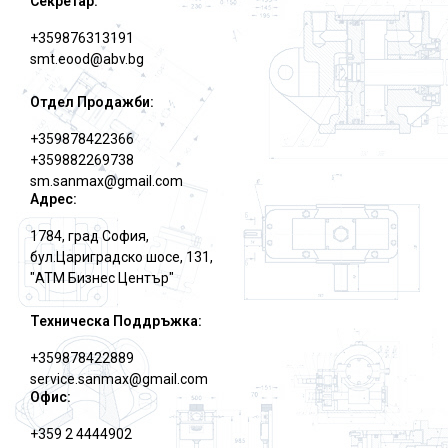
Секретар:
+359876313191
smt.eood@abv.bg
Отдел Продажби:
+359878422366
+359882269738
sm.sanmax@gmail.com
Адрес:
1784, град София,
бул.Цариградско шосе, 131,
"АТМ Бизнес Център"
Техническа Поддръжка:
+359878422889
service.sanmax@gmail.com
Офис:
+359 2 4444902