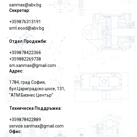
sanmax@abv.bg
Секретар:
+359876313191
smt.eood@abv.bg
Отдел Продажби:
+359878422366
+359882269738
sm.sanmax@gmail.com
Адрес:
1784, град София,
бул.Цариградско шосе, 131,
"АТМ Бизнес Център"
Техническа Поддръжка:
+359878422889
service.sanmax@gmail.com
Офис: