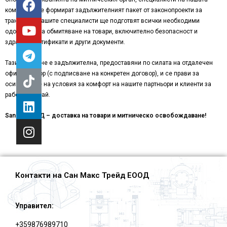
компания ще формират задължителният пакет от законопроекти за
транспорт. Нашите специалисти ще подготвят всички необходими
одобрения за oбмитяване на товари, включително безопасност и
здравни сертификати и други документи.
Тази услуга не е задължителнa, предоставяни по силата на отдалечен
офис договор (с подписване на конкретен договор), и се прави за
осигуряване на условия за комфорт на нашите партньори и клиенти за
работа в Китай.
San Max ООД – доставка на товари и митническо освобождаване!
Контакти на Сан Макс Трейд ЕООД
Управител:
+359876989710