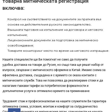
товарна митническата регистрация
включва:
Контрол на съответствието на документите за пратката въз
основа на действителния руското законодателство;
Външната търговия на изпълнение на договора и неговото
изпълнение;
Лицензионните документи за подготовка за митническо
освобождаване;
Товарите мониторинг място по време на неговото изпращане.
Нашите специалисти ще Ви помогнат не само да получите
удобна доставка на товари до Русия, но също така ще решат набор от
въпроси, свързани с митническото оформяне в Китай. Имаме схема за
ефективна доставка, създадена и с времето се оказа контакти с
митническите служби. Това ни позволява да реализираме стоки и да
налагаме гъвкави тарифи за потребителски формалности и
допълнителни услуги в оптимално времето за преминаване.
Трудовият стаж и професионализъм на нашите служители Ви гарантира
оптимална схема, условия, монтаж и комфорт за сътрудничество.
Според изискванията на митническия орган, специалисти на нашата