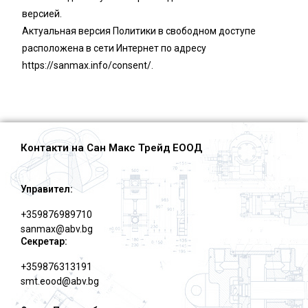
версией.
Актуальная версия Политики в свободном доступе
расположена в сети Интернет по адресу
https://sanmax.info/consent/.
Контакти на Сан Макс Трейд ЕООД
Управител:
+359876989710
sanmax@abv.bg
Секретар:
+359876313191
smt.eood@abv.bg