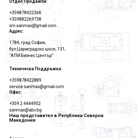
Отдел Продажби:
+359878422366
+359882269738
sm.sanmax@gmail.com
Адрес:
1784, град София,
бул.Цариградско шосе, 131,
"АТМ Бизнес Център"
Техническа Поддръжка:
+359878422889
service.sanmax@gmail.com
Офис:
+359 2 4444902
sanmax@abv.bg
Наш представител в Република Северна
Македония