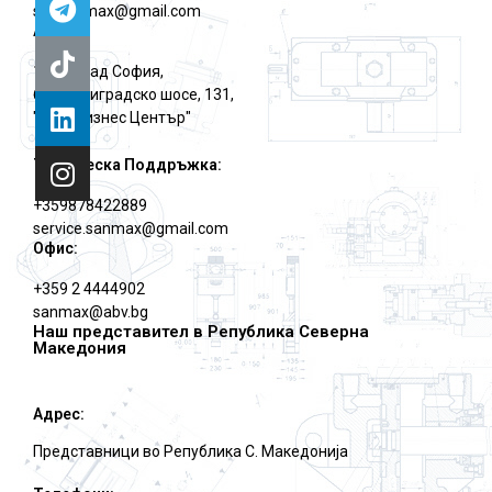
sm.sanmax@gmail.com
Адрес:
1784, град София,
бул.Цариградско шосе, 131,
"АТМ Бизнес Център"
Техническа Поддръжка:
+359878422889
service.sanmax@gmail.com
Офис:
+359 2 4444902
sanmax@abv.bg
Наш представител в Република Северна
Македония
Адрес:
Представници во Република С. Македониjа