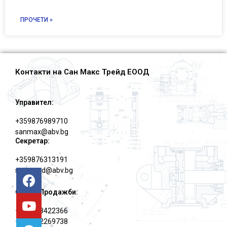
ПРОЧЕТИ »
Контакти на Сан Макс Трейд ЕООД
Управител:
+359876989710
sanmax@abv.bg
Секретар:
+359876313191
smt.eood@abv.bg
Отдел Продажби:
+359878422366
+359882269738