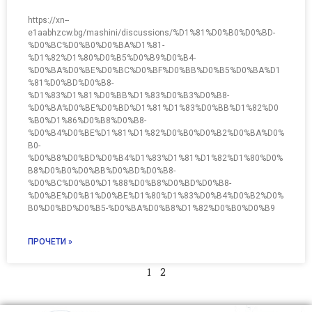
https://xn--
e1aabhzcw.bg/mashini/discussions/%D1%81%D0%B0%D0%BD-
%D0%BC%D0%B0%D0%BA%D1%81-
%D1%82%D1%80%D0%B5%D0%B9%D0%B4-
%D0%BA%D0%BE%D0%BC%D0%BF%D0%BB%D0%B5%D0%BA%D1
%81%D0%BD%D0%B8-
%D1%83%D1%81%D0%BB%D1%83%D0%B3%D0%B8-
%D0%BA%D0%BE%D0%BD%D1%81%D1%83%D0%BB%D1%82%D0
%B0%D1%86%D0%B8%D0%B8-
%D0%B4%D0%BE%D1%81%D1%82%D0%B0%D0%B2%D0%BA%D0%
B0-
%D0%B8%D0%BD%D0%B4%D1%83%D1%81%D1%82%D1%80%D0%
B8%D0%B0%D0%BB%D0%BD%D0%B8-
%D0%BC%D0%B0%D1%88%D0%B8%D0%BD%D0%B8-
%D0%BE%D0%B1%D0%BE%D1%80%D1%83%D0%B4%D0%B2%D0%
B0%D0%BD%D0%B5-%D0%BA%D0%B8%D1%82%D0%B0%D0%B9
ПРОЧЕТИ »
1
2