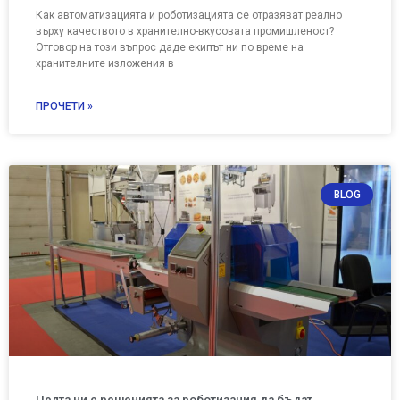
Как автоматизацията и роботизацията се отразяват реално
върху качеството в хранително-вкусовата промишленост?
Отговор на този въпрос даде екипът ни по време на
хранителните изложения в
ПРОЧЕТИ »
BLOG
Целта ни е решенията за роботизация да бъдат