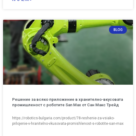
BLOG
Решение за всяко приложение в хранително-вкусовата
промишленост с роботите San Max от Сан Макс Трейд
https://robotics-bulgaria.com/product/78-reshenie-za-vsiako-
prilojenie-v-hranitelno-vkusovata-promishlenost-s-robotite-san-max