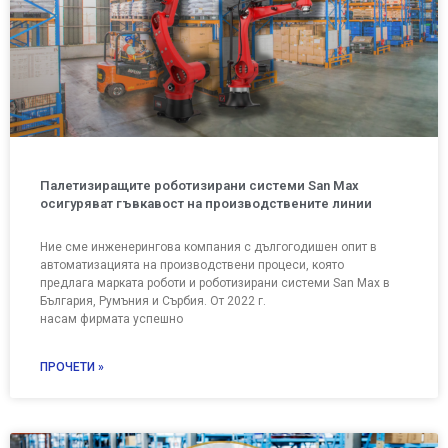
Палетизиращите роботизирани системи San Max
oсигуряват гъвкавост на производствените линии
Ние смe инженерингова компания с дългогодишен опит в
автоматизацията на производствени процеси, която
предлага марката роботи и роботизирани системи San Max в
България, Румъния и Сърбия. От 2022 г.
насам фирмата успешно
ПРОЧЕТИ »