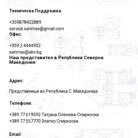
Техническа Поддръжка:
+359878422889
service.sanmax@gmail.com
Офис:
+359 2 4444902
sanmax@abv.bg
Наш представител в Република Северна
Македония
Адрес:
Представници во Република С. Македониjа
Телефони:
+389 77 619592 Татjана Оленева-Спиркоски
+389 77 557770 Златко Спиркоски
Email: