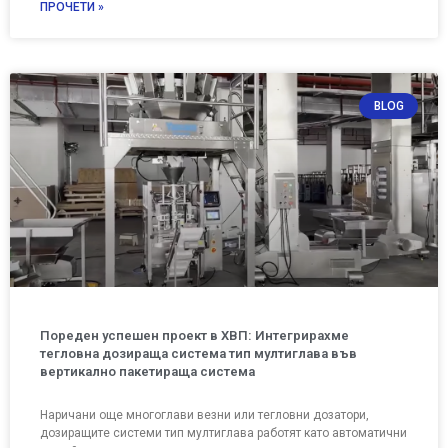
ПРОЧЕТИ »
BLOG
Пореден успешен проект в ХВП: Интегрирахме
тегловна дозираща система тип мултиглава във
вертикално пакетираща система
Наричани още многоглави везни или тегловни дозатори,
дозиращите системи тип мултиглава работят като автоматични