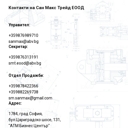
Контакти на Сан Макс Трейд ЕООД
Управител:
+359876989710
sanmax@abv.bg
Секретар:
+359876313191
smt.eood@abv.bg
Отдел Продажби:
+359878422366
+359882269738
sm.sanmax@gmail.com
Адрес:
1784, град София,
бул.Цариградско шосе, 131,
"АТМ Бизнес Център"