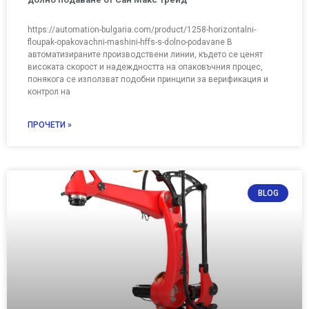
https://automation-bulgaria.com/product/1258-horizontalni-
floupak-opakovachni-mashini-hffs-s-dolno-podavane В
автоматизираните производствени линии, където се ценят
високата скорост и надеждността на опаковъчния процес,
понякога се използват подобни принципи за верификация и
контрол на
ПРОЧЕТИ »
BLOG