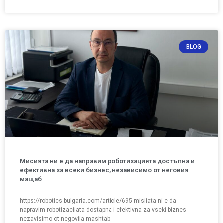
BLOG
Мисията ни е да направим роботизацията достъпна и
ефективна за всеки бизнес, независимо от неговия
мащаб
https://robotics-bulgaria.com/article/695-misiiata-ni-e-da-
napravim-robotizaciiata-dostapna-i-efektivna-za-vseki-biznes-
nezavisimo-ot-negoviia-mashtab