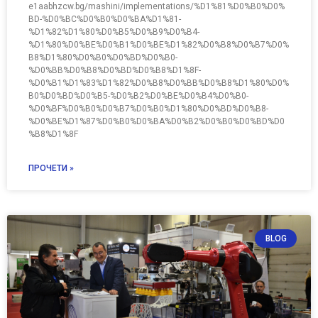
e1aabhzcw.bg/mashini/implementations/%D1%81%D0%B0%D0%
BD-%D0%BC%D0%B0%D0%BA%D1%81-
%D1%82%D1%80%D0%B5%D0%B9%D0%B4-
%D1%80%D0%BE%D0%B1%D0%BE%D1%82%D0%B8%D0%B7%D0%
B8%D1%80%D0%B0%D0%BD%D0%B0-
%D0%BB%D0%B8%D0%BD%D0%B8%D1%8F-
%D0%B1%D1%83%D1%82%D0%B8%D0%BB%D0%B8%D1%80%D0%
B0%D0%BD%D0%B5-%D0%B2%D0%BE%D0%B4%D0%B0-
%D0%BF%D0%B0%D0%B7%D0%B0%D1%80%D0%BD%D0%B8-
%D0%BE%D1%87%D0%B0%D0%BA%D0%B2%D0%B0%D0%BD%D0
%B8%D1%8F
ПРОЧЕТИ »
BLOG