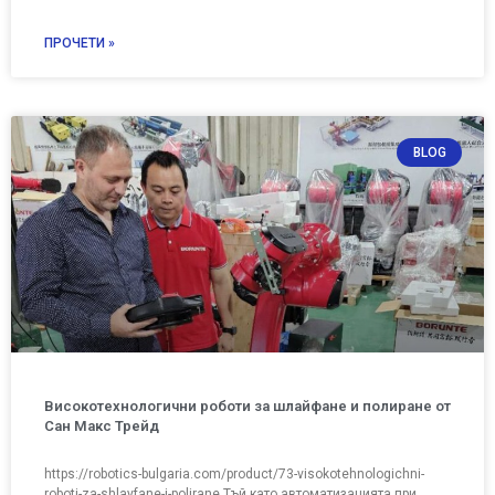
ПРОЧЕТИ »
BLOG
Високотехнологични роботи за шлайфане и полиране от
Сан Макс Трейд
https://robotics-bulgaria.com/product/73-visokotehnologichni-
roboti-za-shlayfane-i-polirane Тъй като автоматизацията при