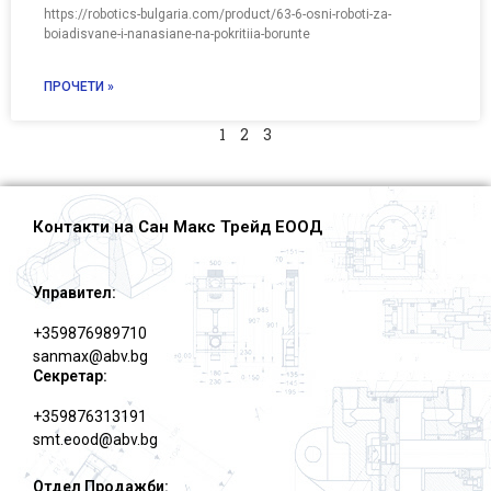
https://robotics-bulgaria.com/product/63-6-osni-roboti-za-
boiadisvane-i-nanasiane-na-pokritiia-borunte
ПРОЧЕТИ »
1
2
3
Контакти на Сан Макс Трейд ЕООД
Управител:
+359876989710
sanmax@abv.bg
Секретар:
+359876313191
smt.eood@abv.bg
Отдел Продажби: