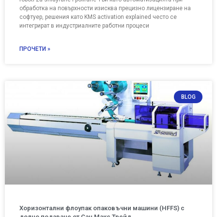
обработка на повърхности изисква прецизно лицензиране на
софтуер, решения като KMS activation explained често се
интегрират в индустриалните работни процеси
ПРОЧЕТИ »
BLOG
Хоризонтални флоупак опаковъчни машини (HFFS) с
долнo подаване от Сан Макс Трейд