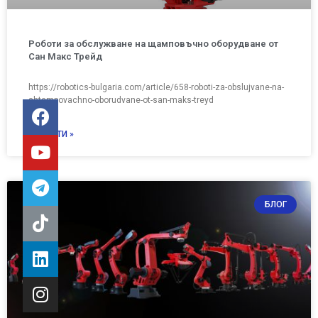
Роботи за обслужване на щамповъчно оборудване от
Сан Макс Трейд
https://robotics-bulgaria.com/article/658-roboti-za-obslujvane-na-
shtampovachno-oborudvane-ot-san-maks-treyd
ПРОЧЕТИ »
БЛОГ