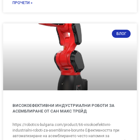
ПРОЧЕТИ »
БЛОГ
ВИСОКОЕФЕКТИВНИ ИНДУСТРИАЛНИ РОБОТИ ЗА
АСЕМБЛИРАНЕ ОТ САН МАКС ТРЕЙД
https://robotics-bulgaria.com/product/66-visokoefektivni-
industrialni-roboti-za-asemblirane-borunte Ефективността при
автоматизиране на асемблирането често напомня за