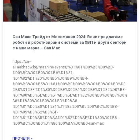
Сан Макс Трейд от Месомания 2024: Вече предлагаме
роботи и роботизирани системи за ХВП и други сектори
с наша марка – San Max
https://xn--
e1aabhzcw.bg/mashini/events/%D1%81%D0%B0%D0%BD-
%D0%BC%D0%B0%D0%BA%D1%81-
%D1%82%D1%80%D0%B5%D0%B9%D0%B4-
%D0%BC%D0%B5%D1%81%D0%BE%D0%BC%D0%B0%D0%BD%D0
%B8%D1%8F-%D1%80%D0%BE%D0%B1%D0%BE%D1%82%D0%B8-
%D1%80%D0%BE%D0%B1%D0%BE%D1%82%D0%B8%D0%B7%D0%
B8%D1%80%D0%B0%D0%BD%D0%B8-
%D1%81%D0%B8%D1%81%D1%82%D0%B5%D0%BC%D0%B8-
%D1%85%D0%B2%D0%BF-
%D1%81%D0%B5%D0%BA%D1%82%D0%BE%D1%80%D0%B8-
%D0%BC%D0%B0%D1%80%D0%BA%D0%B0-san-max
ПРОЧЕТИ »