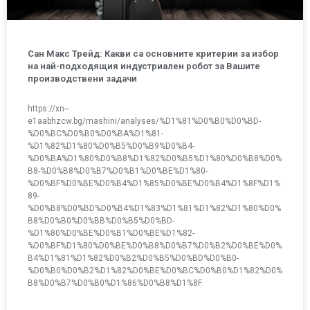
Сан Макс Трейд: Какви са основните критерии за избор
на най-подходящия индустриален робот за Вашите
производствени задачи
https://xn--
e1aabhzcw.bg/mashini/analyses/%D1%81%D0%B0%D0%BD-
%D0%BC%D0%B0%D0%BA%D1%81-
%D1%82%D1%80%D0%B5%D0%B9%D0%B4-
%D0%BA%D1%80%D0%B8%D1%82%D0%B5%D1%80%D0%B8%D0%
B8-%D0%B8%D0%B7%D0%B1%D0%BE%D1%80-
%D0%BF%D0%BE%D0%B4%D1%85%D0%BE%D0%B4%D1%8F%D1%
89-
%D0%B8%D0%BD%D0%B4%D1%83%D1%81%D1%82%D1%80%D0%
B8%D0%B0%D0%BB%D0%B5%D0%BD-
%D1%80%D0%BE%D0%B1%D0%BE%D1%82-
%D0%BF%D1%80%D0%BE%D0%B8%D0%B7%D0%B2%D0%BE%D0%
B4%D1%81%D1%82%D0%B2%D0%B5%D0%BD%D0%B0-
%D0%B0%D0%B2%D1%82%D0%BE%D0%BC%D0%B0%D1%82%D0%
B8%D0%B7%D0%B0%D1%86%D0%B8%D1%8F