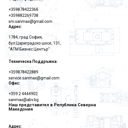
+359878422366
+359882269738
sm.sanmax@gmail.com
Адрес:
1784, град София,
бул.Цариградско шосе, 131,
"АТМ Бизнес Център"
Техническа Поддръжка:
+359878422889
service.sanmax@gmail.com
Офис:
+359 2 4444902
sanmax@abv.bg
Наш представител в Република Северна
Македония
Адрес: